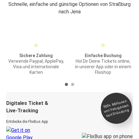
Schnelle, einfache und günstige Optionen von Straßburg
nach Jena
Sichere Zahlung
Einfache Buchung
Verwende Paypal, ApplePay,
Hol Dir Deine Tickets online,
Visa und internationale
in unserer App oder in einem
Karten
Flixshop
Millionen
seit
Digitales Ticket &
500+
von Fahrgästen
Live-Tracking
Gründung
Entdecke die FlixBus App