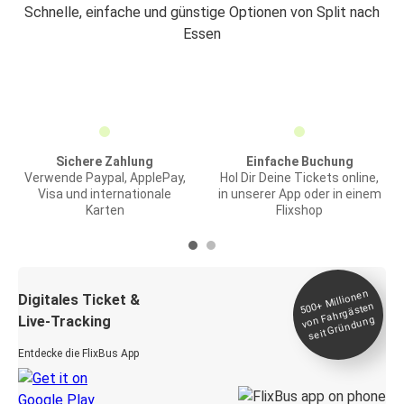
Schnelle, einfache und günstige Optionen von Split nach
Essen
Sichere Zahlung
Einfache Buchung
Verwende Paypal, ApplePay,
Hol Dir Deine Tickets online,
Visa und internationale
in unserer App oder in einem
Karten
Flixshop
Millionen
seit
Digitales Ticket &
500+
von Fahrgästen
Live-Tracking
Gründung
Entdecke die FlixBus App