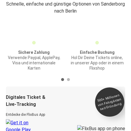
Schnelle, einfache und günstige Optionen von Sønderborg
nach Berlin
Sichere Zahlung
Einfache Buchung
Verwende Paypal, ApplePay,
Hol Dir Deine Tickets online,
Visa und internationale
in unserer App oder in einem
Karten
Flixshop
Millionen
seit
Digitales Ticket &
500+
von Fahrgästen
Live-Tracking
Gründung
Entdecke die FlixBus App