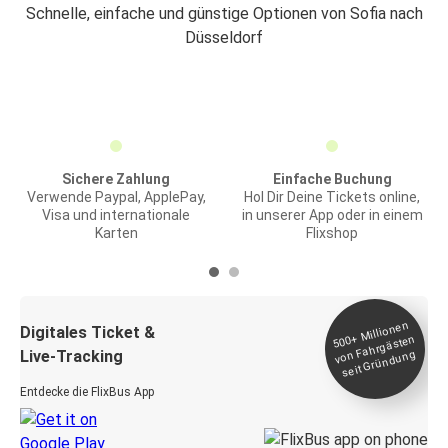
Schnelle, einfache und günstige Optionen von Sofia nach
Düsseldorf
Sichere Zahlung
Einfache Buchung
Verwende Paypal, ApplePay,
Hol Dir Deine Tickets online,
Visa und internationale
in unserer App oder in einem
Karten
Flixshop
Millionen
seit
Digitales Ticket &
500+
von Fahrgästen
Live-Tracking
Gründung
Entdecke die FlixBus App