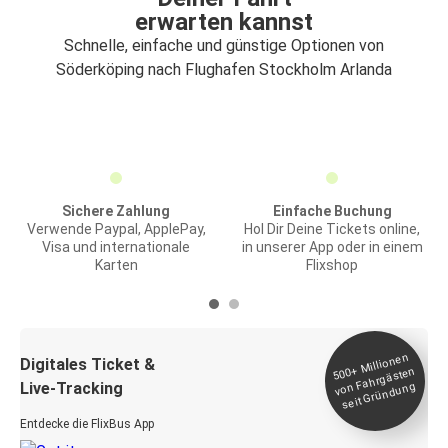
erwarten kannst
Schnelle, einfache und günstige Optionen von
Söderköping nach Flughafen Stockholm Arlanda
Sichere Zahlung
Einfache Buchung
Verwende Paypal, ApplePay,
Hol Dir Deine Tickets online,
Visa und internationale
in unserer App oder in einem
Karten
Flixshop
Millionen
seit
Digitales Ticket &
500+
von Fahrgästen
Live-Tracking
Gründung
Entdecke die FlixBus App