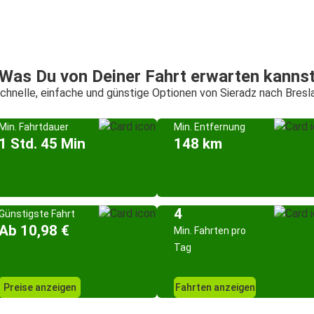
Was Du von Deiner Fahrt erwarten kanns
chnelle, einfache und günstige Optionen von Sieradz nach Bresl
Min. Fahrtdauer
Min. Entfernung
1 Std. 45 Min
148 km
4
Günstigste Fahrt
Ab 10,98 €
Min. Fahrten pro
Tag
Preise anzeigen
Fahrten anzeigen