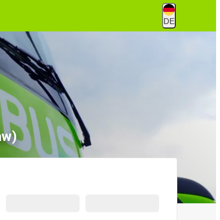
DE
aw)