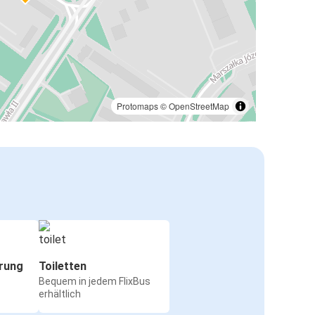
Protomaps
©
OpenStreetMap
rung
Toiletten
Bequem in jedem FlixBus
erhältlich