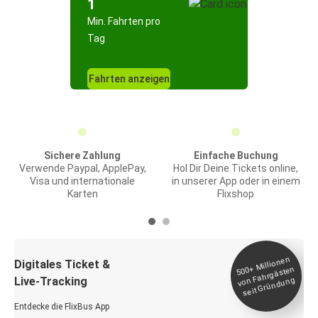
1
Min. Fahrten pro
Tag
Fahrten anzeigen
Sichere Zahlung
Einfache Buchung
Verwende Paypal, ApplePay,
Hol Dir Deine Tickets online,
Visa und internationale
in unserer App oder in einem
Karten
Flixshop
Millionen
seit
Digitales Ticket &
500+
von Fahrgästen
Live-Tracking
Gründung
Entdecke die FlixBus App