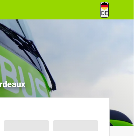
DE
rdeaux