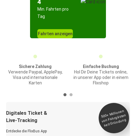
4
Min. Fahrten pro
Tag
Fahrten anzeigen
Sichere Zahlung
Einfache Buchung
Verwende Paypal, ApplePay,
Hol Dir Deine Tickets online,
Visa und internationale
in unserer App oder in einem
Karten
Flixshop
Millionen
seit
Digitales Ticket &
500+
von Fahrgästen
Live-Tracking
Gründung
Entdecke die FlixBus App