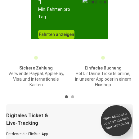
1
Min. Fahrten pro
Tag
Fahrten anzeigen
Sichere Zahlung
Einfache Buchung
Verwende Paypal, ApplePay,
Hol Dir Deine Tickets online,
Visa und internationale
in unserer App oder in einem
Karten
Flixshop
Millionen
seit
Digitales Ticket &
500+
von Fahrgästen
Live-Tracking
Gründung
Entdecke die FlixBus App