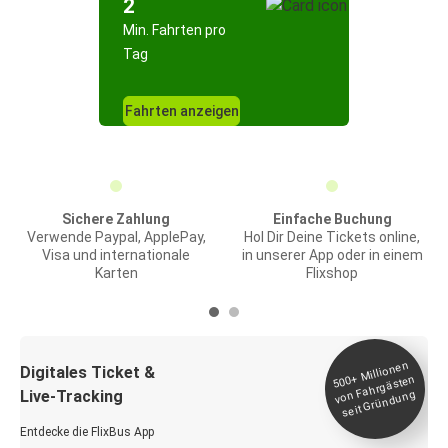
2
Min. Fahrten pro
Tag
Fahrten anzeigen
Sichere Zahlung
Einfache Buchung
Verwende Paypal, ApplePay,
Hol Dir Deine Tickets online,
Visa und internationale
in unserer App oder in einem
Karten
Flixshop
Millionen
seit
Digitales Ticket &
500+
von Fahrgästen
Live-Tracking
Gründung
Entdecke die FlixBus App