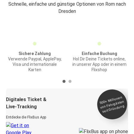
Schnelle, einfache und günstige Optionen von Rom nach
Dresden
Sichere Zahlung
Einfache Buchung
Verwende Paypal, ApplePay,
Hol Dir Deine Tickets online,
Visa und internationale
in unserer App oder in einem
Karten
Flixshop
Millionen
seit
Digitales Ticket &
500+
von Fahrgästen
Live-Tracking
Gründung
Entdecke die FlixBus App