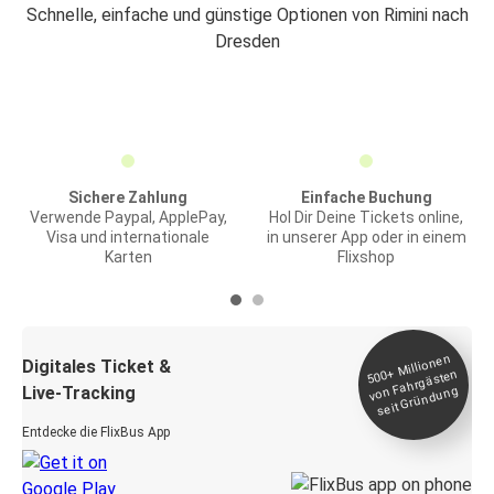
Schnelle, einfache und günstige Optionen von Rimini nach
Dresden
Sichere Zahlung
Einfache Buchung
Verwende Paypal, ApplePay,
Hol Dir Deine Tickets online,
Visa und internationale
in unserer App oder in einem
Karten
Flixshop
Millionen
seit
Digitales Ticket &
500+
von Fahrgästen
Live-Tracking
Gründung
Entdecke die FlixBus App