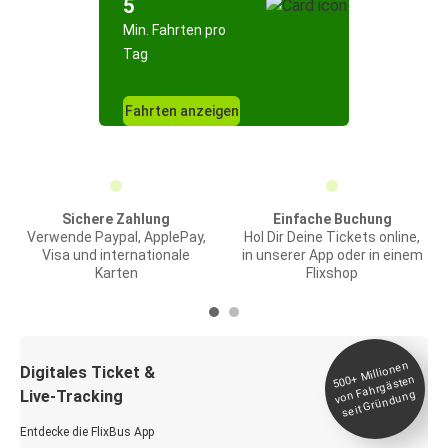
5
Min. Fahrten pro
Tag
Fahrten anzeigen
Sichere Zahlung
Einfache Buchung
Verwende Paypal, ApplePay,
Hol Dir Deine Tickets online,
Visa und internationale
in unserer App oder in einem
Karten
Flixshop
Millionen
seit
Digitales Ticket &
500+
von Fahrgästen
Live-Tracking
Gründung
Entdecke die FlixBus App