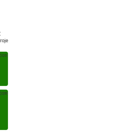
t
roje