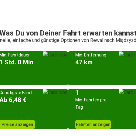
Was Du von Deiner Fahrt erwarten kanns
nelle, einfache und günstige Optionen von Rewal nach Międzyzd
Min. Fahrtdauer
Min. Entfernung
1 Std. 0 Min
47 km
1
Günstigste Fahrt
Ab 6,48 €
Min. Fahrten pro
Tag
Preise anzeigen
Fahrten anzeigen