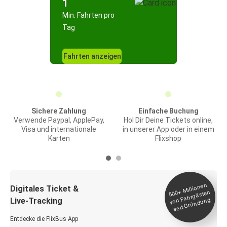
1
Min. Fahrten pro
Tag
Fahrten anzeigen
Sichere Zahlung
Einfache Buchung
Verwende Paypal, ApplePay,
Hol Dir Deine Tickets online,
Visa und internationale
in unserer App oder in einem
Karten
Flixshop
Millionen
seit
Digitales Ticket &
500+
von Fahrgästen
Live-Tracking
Gründung
Entdecke die FlixBus App