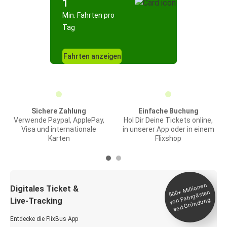
1
Min. Fahrten pro
Tag
Fahrten anzeigen
Sichere Zahlung
Einfache Buchung
Verwende Paypal, ApplePay,
Hol Dir Deine Tickets online,
Visa und internationale
in unserer App oder in einem
Karten
Flixshop
Millionen
seit
Digitales Ticket &
500+
von Fahrgästen
Live-Tracking
Gründung
Entdecke die FlixBus App