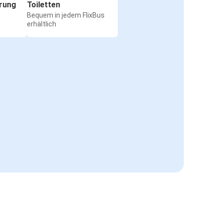
rung
Toiletten
Bequem in jedem FlixBus
erhältlich