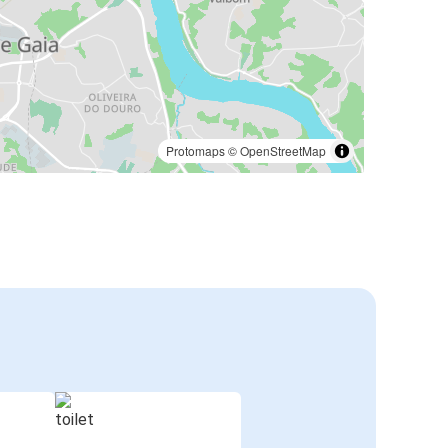
Protomaps
©
OpenStreetMap