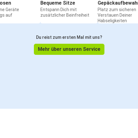
osen
Bequeme Sitze
Gepäckaufbewah
ine Geräte
Entspann Dich mit
Platz zum sicheren
gs auf
zusätzlicher Beinfreiheit
Verstauen Deiner
Habseligkeiten
Du reist zum ersten Mal mit uns?
Mehr über unseren Service