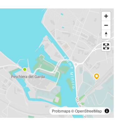
Protomaps
©
OpenStreetMap