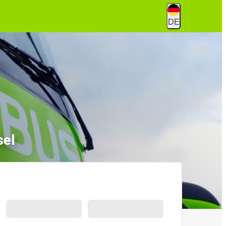
DE
sel