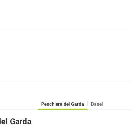
Peschiera del Garda
Basel
del Garda