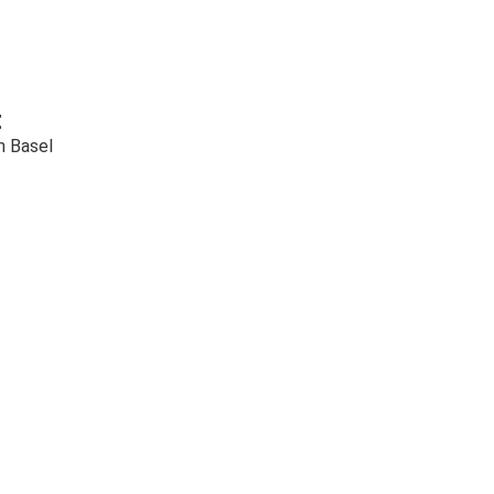
t
h Basel