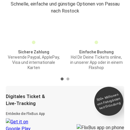
Schnelle, einfache und günstige Optionen von Passau
nach Rostock
Sichere Zahlung
Einfache Buchung
Verwende Paypal, ApplePay,
Hol Dir Deine Tickets online,
Visa und internationale
in unserer App oder in einem
Karten
Flixshop
Millionen
seit
Digitales Ticket &
500+
von Fahrgästen
Live-Tracking
Gründung
Entdecke die FlixBus App