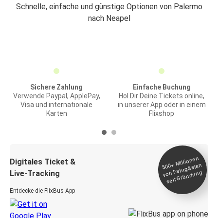
Schnelle, einfache und günstige Optionen von Palermo
nach Neapel
Sichere Zahlung
Einfache Buchung
Verwende Paypal, ApplePay,
Hol Dir Deine Tickets online,
Visa und internationale
in unserer App oder in einem
Karten
Flixshop
Millionen
seit
Digitales Ticket &
500+
von Fahrgästen
Live-Tracking
Gründung
Entdecke die FlixBus App