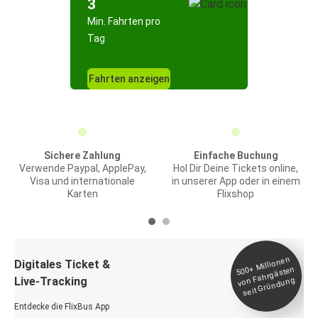
3
Min. Fahrten pro
Tag
Fahrten anzeigen
Sichere Zahlung
Einfache Buchung
Verwende Paypal, ApplePay,
Hol Dir Deine Tickets online,
Visa und internationale
in unserer App oder in einem
Karten
Flixshop
Millionen
seit
Digitales Ticket &
500+
von Fahrgästen
Live-Tracking
Gründung
Entdecke die FlixBus App