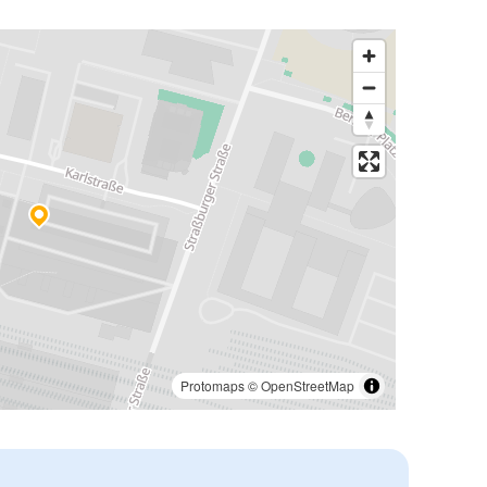
Protomaps
©
OpenStreetMap