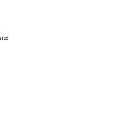
t
stad