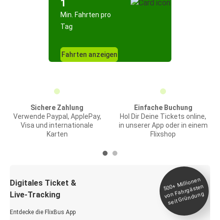
1
Min. Fahrten pro
Tag
Fahrten anzeigen
Sichere Zahlung
Einfache Buchung
Verwende Paypal, ApplePay,
Hol Dir Deine Tickets online,
Visa und internationale
in unserer App oder in einem
Karten
Flixshop
Millionen
seit
Digitales Ticket &
500+
von Fahrgästen
Live-Tracking
Gründung
Entdecke die FlixBus App