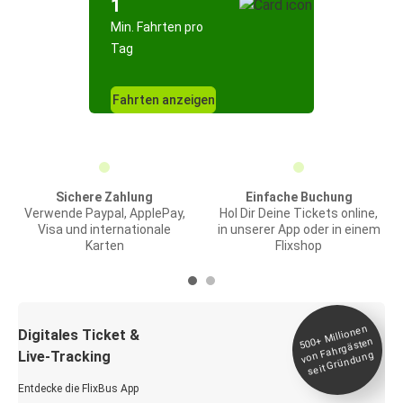
1
Min. Fahrten pro
Tag
Fahrten anzeigen
Sichere Zahlung
Einfache Buchung
Verwende Paypal, ApplePay,
Hol Dir Deine Tickets online,
Visa und internationale
in unserer App oder in einem
Karten
Flixshop
Millionen
seit
Digitales Ticket &
500+
von Fahrgästen
Live-Tracking
Gründung
Entdecke die FlixBus App