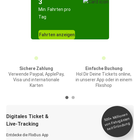
3
Min. Fahrten pro
Tag
Fahrten anzeigen
Sichere Zahlung
Einfache Buchung
Verwende Paypal, ApplePay,
Hol Dir Deine Tickets online,
Visa und internationale
in unserer App oder in einem
Karten
Flixshop
Millionen
seit
Digitales Ticket &
500+
von Fahrgästen
Live-Tracking
Gründung
Entdecke die FlixBus App