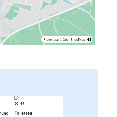
Protomaps
©
OpenStreetMap
rung
Toiletten