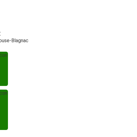
t
louse-Blagnac