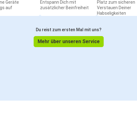
ine Geräte
Entspann Dich mit
Platz zum sicheren
gs auf
zusätzlicher Beinfreiheit
Verstauen Deiner
Habseligkeiten
Du reist zum ersten Mal mit uns?
Mehr über unseren Service