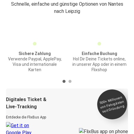
Schnelle, einfache und günstige Optionen von Nantes
nach Leipzig
Sichere Zahlung
Einfache Buchung
Verwende Paypal, ApplePay,
Hol Dir Deine Tickets online,
Visa und internationale
in unserer App oder in einem
Karten
Flixshop
Millionen
seit
Digitales Ticket &
500+
von Fahrgästen
Live-Tracking
Gründung
Entdecke die FlixBus App