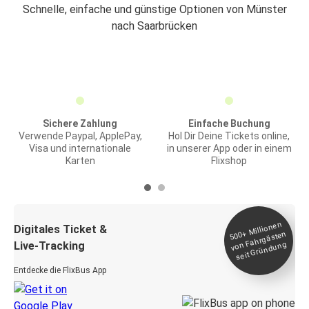
Schnelle, einfache und günstige Optionen von Münster
nach Saarbrücken
Sichere Zahlung
Einfache Buchung
Verwende Paypal, ApplePay,
Hol Dir Deine Tickets online,
Visa und internationale
in unserer App oder in einem
Karten
Flixshop
Millionen
seit
Digitales Ticket &
500+
von Fahrgästen
Live-Tracking
Gründung
Entdecke die FlixBus App