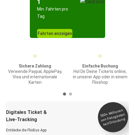
1
Min. Fahrten pro
Tag
Fahrten anzeigen
Sichere Zahlung
Einfache Buchung
Verwende Paypal, ApplePay,
Hol Dir Deine Tickets online,
Visa und internationale
in unserer App oder in einem
Karten
Flixshop
Millionen
seit
Digitales Ticket &
500+
von Fahrgästen
Live-Tracking
Gründung
Entdecke die FlixBus App