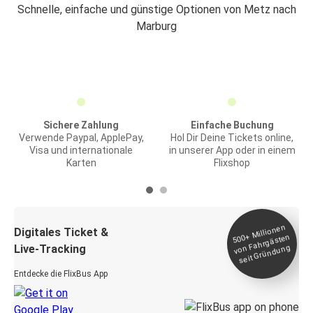
Schnelle, einfache und günstige Optionen von Metz nach
Marburg
Sichere Zahlung
Einfache Buchung
Verwende Paypal, ApplePay,
Hol Dir Deine Tickets online,
Visa und internationale
in unserer App oder in einem
Karten
Flixshop
Millionen
seit
Digitales Ticket &
500+
von Fahrgästen
Live-Tracking
Gründung
Entdecke die FlixBus App