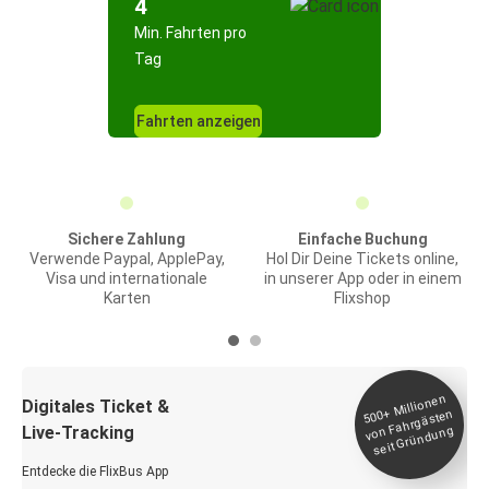
4
Min. Fahrten pro
Tag
Fahrten anzeigen
Sichere Zahlung
Einfache Buchung
Verwende Paypal, ApplePay,
Hol Dir Deine Tickets online,
Visa und internationale
in unserer App oder in einem
Karten
Flixshop
Millionen
seit
Digitales Ticket &
500+
von Fahrgästen
Live-Tracking
Gründung
Entdecke die FlixBus App