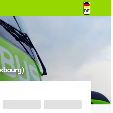
DE
sbourg)