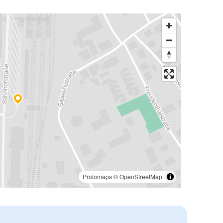
Protomaps
©
OpenStreetMap