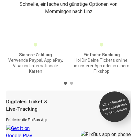
Schnelle, einfache und günstige Optionen von
Memmingen nach Linz
Sichere Zahlung
Einfache Buchung
Verwende Paypal, ApplePay,
Hol Dir Deine Tickets online,
Visa und internationale
in unserer App oder in einem
Karten
Flixshop
Millionen
seit
Digitales Ticket &
500+
von Fahrgästen
Live-Tracking
Gründung
Entdecke die FlixBus App