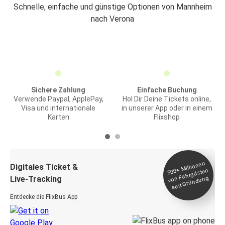
Schnelle, einfache und günstige Optionen von Mannheim
nach Verona
Sichere Zahlung
Einfache Buchung
Verwende Paypal, ApplePay,
Hol Dir Deine Tickets online,
Visa und internationale
in unserer App oder in einem
Karten
Flixshop
Millionen
seit
Digitales Ticket &
500+
von Fahrgästen
Live-Tracking
Gründung
Entdecke die FlixBus App