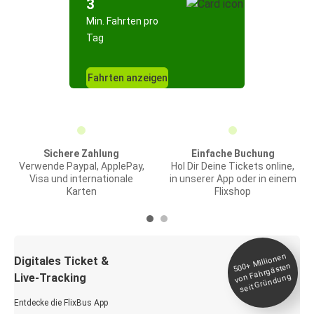
3
Min. Fahrten pro
Tag
Fahrten anzeigen
Sichere Zahlung
Einfache Buchung
Verwende Paypal, ApplePay,
Hol Dir Deine Tickets online,
Visa und internationale
in unserer App oder in einem
Karten
Flixshop
Millionen
seit
Digitales Ticket &
500+
von Fahrgästen
Live-Tracking
Gründung
Entdecke die FlixBus App