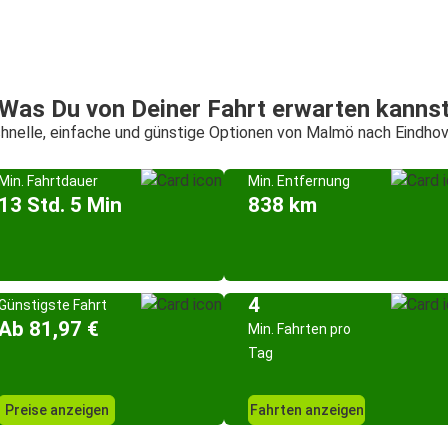
Was Du von Deiner Fahrt erwarten kanns
hnelle, einfache und günstige Optionen von Malmö nach Eindho
Min. Fahrtdauer
Min. Entfernung
13 Std. 5 Min
838 km
4
Günstigste Fahrt
Ab 81,97 €
Min. Fahrten pro
Tag
Preise anzeigen
Fahrten anzeigen