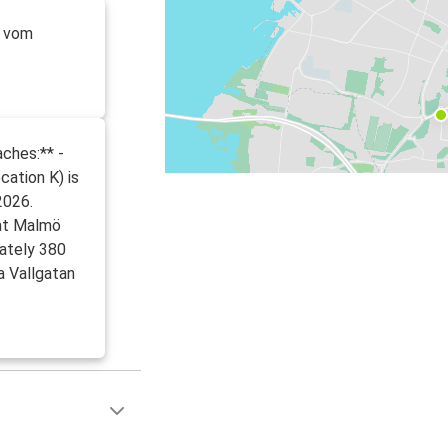
n vom
ches:** -
cation K) is
2026.
 at Malmö
mately 380
a Vallgatan