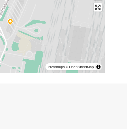
Protomaps
©
OpenStreetMap