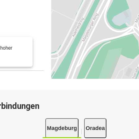
 hoher
rbindungen
Magdeburg
Oradea