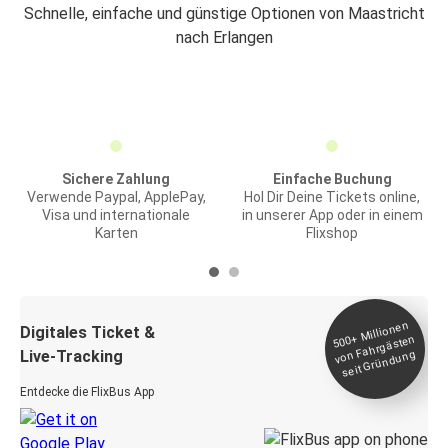
Schnelle, einfache und günstige Optionen von Maastricht
nach Erlangen
Sichere Zahlung
Einfache Buchung
Verwende Paypal, ApplePay,
Hol Dir Deine Tickets online,
Visa und internationale
in unserer App oder in einem
Karten
Flixshop
Millionen
seit
Digitales Ticket &
500+
von Fahrgästen
Live-Tracking
Gründung
Entdecke die FlixBus App