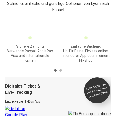
Schnelle, einfache und günstige Optionen von Lyon nach
Kassel
Sichere Zahlung
Einfache Buchung
Verwende Paypal, ApplePay,
Hol Dir Deine Tickets online,
Visa und internationale
in unserer App oder in einem
Karten
Flixshop
Millionen
seit
Digitales Ticket &
500+
von Fahrgästen
Live-Tracking
Gründung
Entdecke die FlixBus App