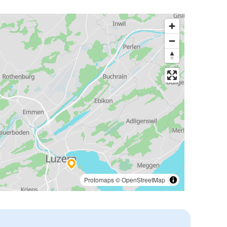
Protomaps
©
OpenStreetMap