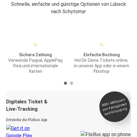
Schnelle, einfache und günstige Optionen von Lübeck
nach Schytomyr
Sichere Zahlung
Einfache Buchung
Verwende Paypal, ApplePay,
Hol Dir Deine Tickets online,
Visa und internationale
in unserer App oder in einem
Karten
Flixshop
Millionen
seit
Digitales Ticket &
500+
von Fahrgästen
Live-Tracking
Gründung
Entdecke die FlixBus App