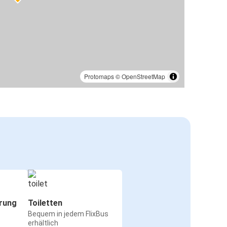
Protomaps
©
OpenStreetMap
rung
Toiletten
Bequem in jedem FlixBus
erhältlich