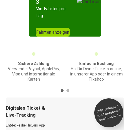
3
Min. Fahrten pro
Tag
Fahrten anzeigen
Sichere Zahlung
Einfache Buchung
Verwende Paypal, ApplePay,
Hol Dir Deine Tickets online,
Visa und internationale
in unserer App oder in einem
Karten
Flixshop
Millionen
seit
Digitales Ticket &
500+
von Fahrgästen
Live-Tracking
Gründung
Entdecke die FlixBus App