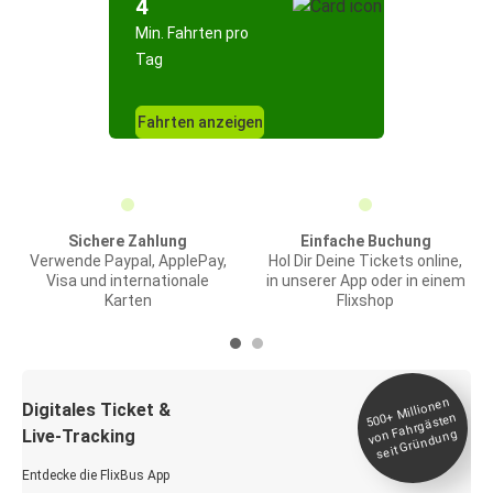
4
Min. Fahrten pro
Tag
Fahrten anzeigen
Sichere Zahlung
Einfache Buchung
Verwende Paypal, ApplePay,
Hol Dir Deine Tickets online,
Visa und internationale
in unserer App oder in einem
Karten
Flixshop
Millionen
seit
Digitales Ticket &
500+
von Fahrgästen
Live-Tracking
Gründung
Entdecke die FlixBus App