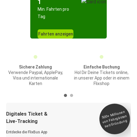
1
Min. Fahrten pro
Tag
Fahrten anzeigen
Sichere Zahlung
Einfache Buchung
Verwende Paypal, ApplePay,
Hol Dir Deine Tickets online,
Visa und internationale
in unserer App oder in einem
Karten
Flixshop
Millionen
seit
Digitales Ticket &
500+
von Fahrgästen
Live-Tracking
Gründung
Entdecke die FlixBus App