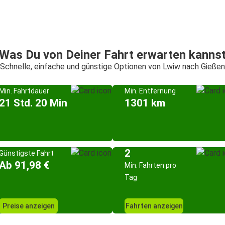
Was Du von Deiner Fahrt erwarten kanns
Schnelle, einfache und günstige Optionen von Lwiw nach Gießen
Min. Fahrtdauer
Min. Entfernung
21 Std. 20 Min
1301 km
2
Günstigste Fahrt
Ab 91,98 €
Min. Fahrten pro
Tag
Preise anzeigen
Fahrten anzeigen