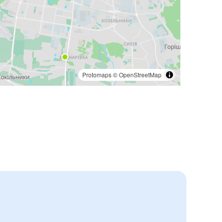
Protomaps
©
OpenStreetMap