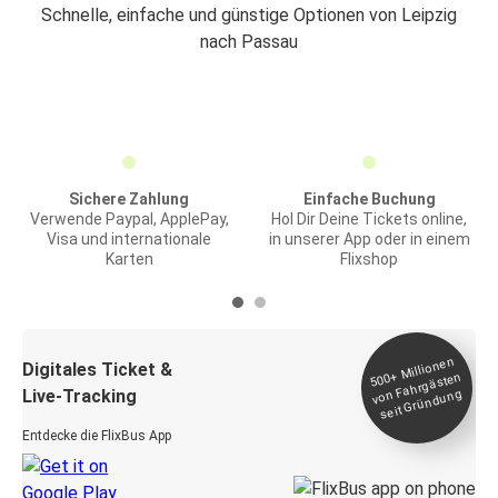
Schnelle, einfache und günstige Optionen von Leipzig
nach Passau
Sichere Zahlung
Einfache Buchung
Verwende Paypal, ApplePay,
Hol Dir Deine Tickets online,
Visa und internationale
in unserer App oder in einem
Karten
Flixshop
Millionen
seit
Digitales Ticket &
500+
von Fahrgästen
Live-Tracking
Gründung
Entdecke die FlixBus App