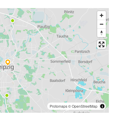
Protomaps
©
OpenStreetMap