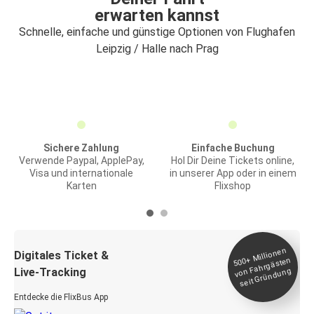
erwarten kannst
Schnelle, einfache und günstige Optionen von Flughafen
Leipzig / Halle nach Prag
Sichere Zahlung
Einfache Buchung
Verwende Paypal, ApplePay,
Hol Dir Deine Tickets online,
Visa und internationale
in unserer App oder in einem
Karten
Flixshop
Millionen
seit
Digitales Ticket &
500+
von Fahrgästen
Live-Tracking
Gründung
Entdecke die FlixBus App